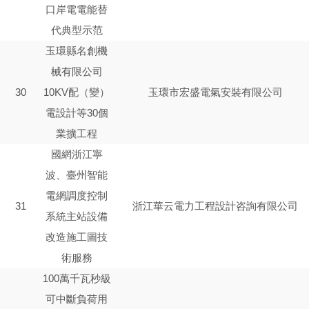
口岸電電能替
代典型示范
玉環縣名創機
械有限公司
30
10KV配（變）
玉環市宏盛電氣安裝有限公司
電設計等30個
業擴工程
國網浙江寧
波、臺州智能
電網調度控制
31
浙江華云電力工程設計咨詢有限公司
系統主站設備
改造施工圖技
術服務
100萬千瓦秒級
可中斷負荷用