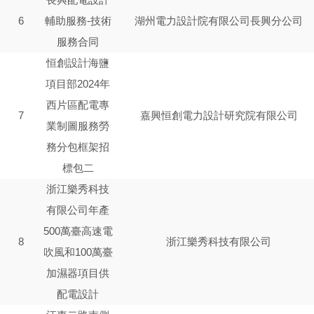
6
輔助服務-技術
湖州電力設計院有限公司長興分公司
服務合同
恒創設計海鹽
項目部2024年
西片區配電專
7
嘉興恒創電力設計研究院有限公司
業制圖服務勞
務分包框架招
標包二
浙江樂秀科技
有限公司年產
500萬臺高速電
8
浙江樂秀科技有限公司
吹風和100萬臺
加濕器項目供
配電設計