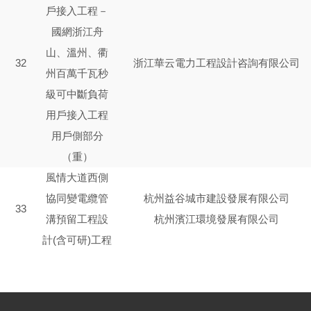
戶接入工程－
國網浙江舟
山、溫州、衢
32
浙江華云電力工程設計咨詢有限公司
州百萬千瓦秒
級可中斷負荷
用戶接入工程
用戶側部分
（重）
風情大道西側
協同變電纜管
杭州益谷城市建設發展有限公司
33
溝預留工程設
杭州濱江環境發展有限公司
計(含可研)工程