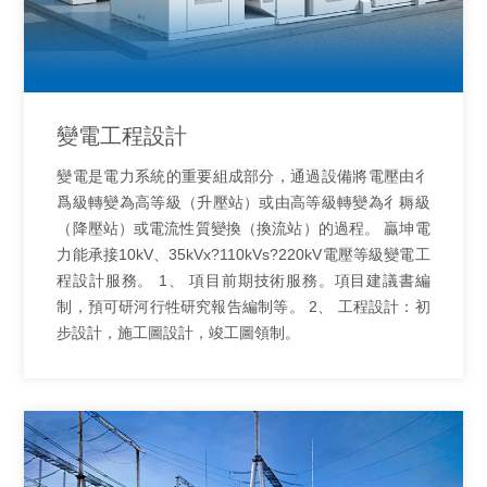
變電工程設計
變電是電力系統的重要組成部分，通過設備將電壓由彳
爲級轉變為高等級（升壓站）或由高等級轉變為彳耨級
（降壓站）或電流性質變換（換流站）的過程。 贏坤電
力能承接10kV、35kVx?110kVs?220kV電壓等級變電工
程設計服務。 1、 項目前期技術服務。項目建議書編
制，預可研河行牲研究報告編制等。 2、 工程設計：初
步設計，施工圖設計，竣工圖領制。