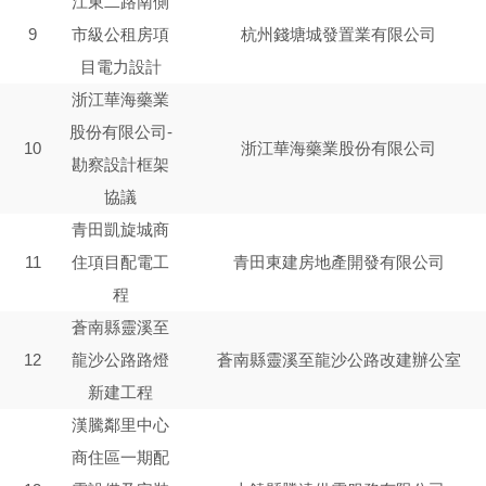
江東二路南側
9
市級公租房項
杭州錢塘城發置業有限公司
目電力設計
浙江華海藥業
股份有限公司-
10
浙江華海藥業股份有限公司
勘察設計框架
協議
青田凱旋城商
11
住項目配電工
青田東建房地產開發有限公司
程
蒼南縣靈溪至
12
龍沙公路路燈
蒼南縣靈溪至龍沙公路改建辦公室
新建工程
漢騰鄰里中心
商住區一期配