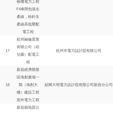
檢樓電力工程
F4車間包裝生
產線，粉針生
產線高低壓配
電工程
杭州融倫置業
有限公司（幼
17
杭州市電力設計院有限公司
兒園）配電工
程
新昌經濟開發
區海創廣場一
18
期（海創大
紹興大明電力設計院有限公司新昌分公司
樓）建設工程
室外電力工程
新昌縣地質公