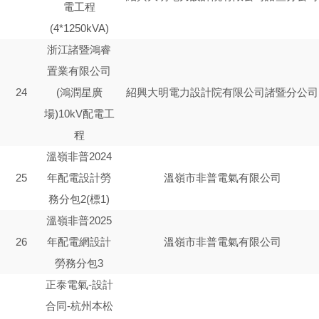
電工程
(4*1250kVA)
浙江諸暨鴻睿
置業有限公司
24
(鴻潤星廣
紹興大明電力設計院有限公司諸暨分公司
場)10kV配電工
程
溫嶺非普2024
25
年配電設計勞
溫嶺市非普電氣有限公司
務分包2(標1)
溫嶺非普2025
26
年配電網設計
溫嶺市非普電氣有限公司
勞務分包3
正泰電氣-設計
合同-杭州本松