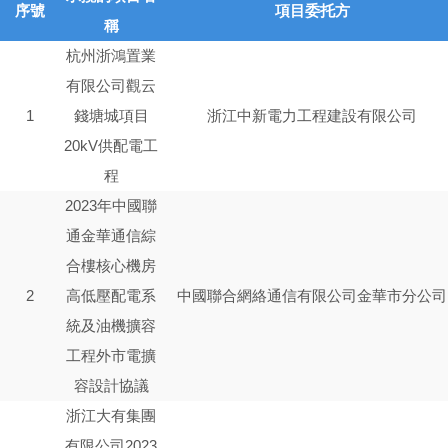
序號
項目委托方
稱
杭州浙鴻置業
有限公司觀云
1
錢塘城項目
浙江中新電力工程建設有限公司
20kV供配電工
程
2023年中國聯
通金華通信綜
合樓核心機房
2
高低壓配電系
中國聯合網絡通信有限公司金華市分公司
統及油機擴容
工程外市電擴
容設計協議
浙江大有集團
有限公司2023