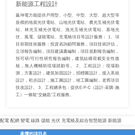
新能源工程設計
贏坤電力能提供戶用型、小型、中型、大型、超大型等
規模的地面光伏電站、山地光伏電站、農光互補光伏電
站、林光互補光伏電站、漁光互補光伏電站、基地光
伏、風電、儲能電站、充電樁項目等設計服務： 1、項
目前期技術服務：投資咨詢顧問服務，項目技術評估，
立項報告編制，項目建議書編制，項目規劃報告編制，
預可研/可行性研究報告編制，建筑結構荷載安全性復
核，無人機輔助現場踏勘等。 2、工程設計：現場勘
測，方案設計，建筑加固設計，招標圖設計，接入系統
設計，初步設計，施工圖設計，竣工圖編制，老舊項目
技改設計。 3、工程總承包：提供E-P-C（設計-采購-施
工）一條龍“交鑰匙”工程服務。
配電
配網
變電
線路
儲能
光伏
充電樁及綜合智慧能源
新能源
承攬的項目名