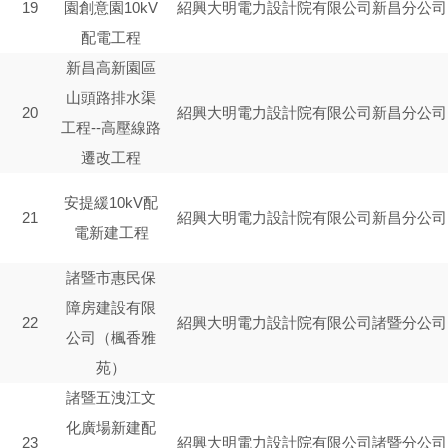
19
園創意園10kV
紹興大明電力設計院有限公司新昌分公司
配電工程
新昌高新園區
山頭路排水渠
20
紹興大明電力設計院有限公司新昌分公司
工程--高壓線路
遷改工程
安提緩10kV配
21
紹興大明電力設計院有限公司新昌分公司
電新建工程
諸暨市惠民保
障房建設有限
22
紹興大明電力設計院有限公司諸暨分公司
公司（楓香雅
苑）
諸暨五洩江文
化廣場新建配
23
紹興大明電力設計院有限公司諸暨分公司