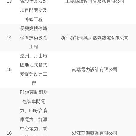
13
電設備及安裝
上饒縣騰達供電服務有限公司
項目開閉所及
外線工程
長興燃機停爐
14
保養技術改造
浙江浙能長興天然氣熱電有限公司
工程
溫州、舟山地
區地埋式箱式
15
南瑞電力設計有限公司
變提升改造工
程
F1無菌制劑及
包裝車間電
力、F8綜合倉
庫電力、能源
中心電力、質
16
浙江華海藥業有限公司