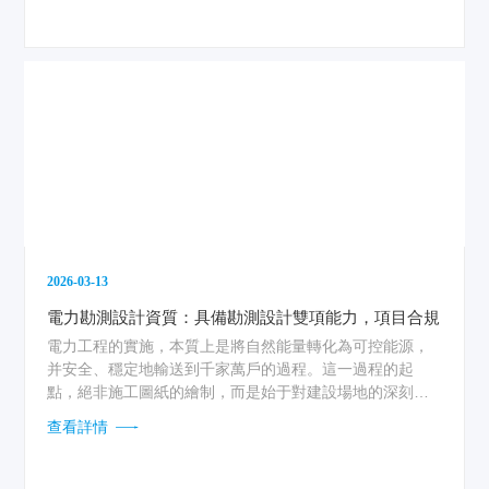
2026-03-13
電力勘測設計資質：具備勘測設計雙項能力，項目合規
電力工程的實施，本質上是將自然能量轉化為可控能源，
并安全、穩定地輸送到千家萬戶的過程。這一過程的起
點，絕非施工圖紙的繪制，而是始于對建設場地的深刻理
解與對未來電網運行的頂層設計。當一家企業同時持有國
查看詳情
家認定的工程勘察與工程設計雙項資質時，意味著它具備
了從“讀懂大地語言”到“描繪電力藍圖”的完整技術閉環能
力，這是項目能夠合規推進、穩健落地的核心基石。...