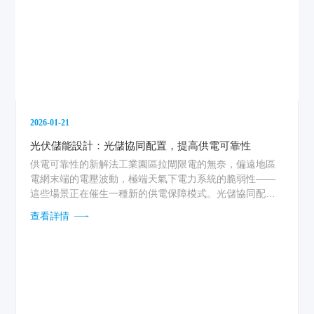
2026-01-21
光伏儲能設計：光儲協同配置，提高供電可靠性
供電可靠性的新解法工業園區拉閘限電的無奈，偏遠地區
電網末端的電壓波動，極端天氣下電力系統的脆弱性——
這些場景正在催生一種新的供電保障模式。光儲協同配置
將光伏發電與儲能系統有機結合，通過能量時移和動態補
查看詳情
償，讓供電可靠性從被動防御轉向主動構建。...