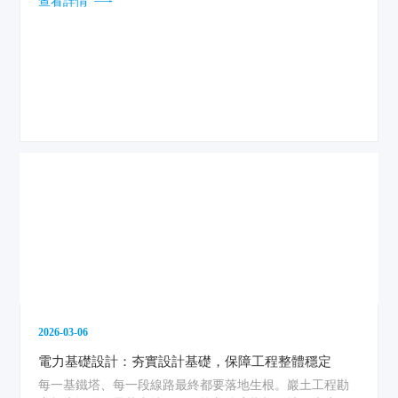
查看詳情
與嚴格執行。...
2026-03-06
電力基礎設計：夯實設計基礎，保障工程整體穩定
每一基鐵塔、每一段線路最終都要落地生根。巖土工程勘