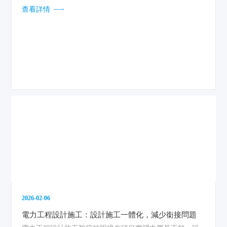
線條、每一個符號、每一個尺寸，都對應著現場的一根電
查看詳情
纜、一臺設備、一處埋管。施工人員通過研讀圖紙，能夠
準確理解設計意圖，明確作業范圍和技術標準。圖紙的深
度和精度，直接決定了現場作業的流暢度和最終成品的質
量。一份高質量的施工圖，應當包含完整的設備材料表、
清晰的安裝大樣圖、準確的定位尺寸以及必要的文字說
明，使作業人員拿到圖紙后，能夠迅速建立起空間感和工
序感，明確自己需要做什么、怎么做、做到什么標準。...
2026-02-06
電力工程設計施工：設計施工一體化，減少銜接問題