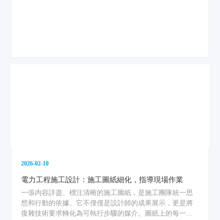
以下、朝向南偏西5度的緩坡區域。這一決策融合了發電效
益與工程可行性，讓理論數據落地為可建設的藍圖。...
2026-02-10
電力工程施工設計：施工圖紙細化，指導現場作業
一張內容詳盡、標注清晰的施工圖紙，是施工團隊統一思
想和行動的依據。它不僅僅是設計師的成果展示，更是將
復雜技術要求轉化為可執行步驟的媒介。圖紙上的每一根