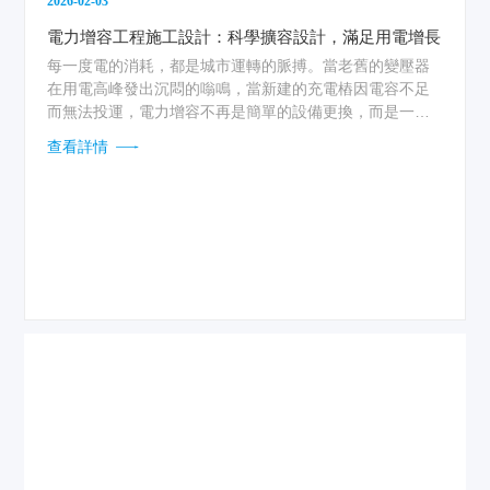
2026-02-03
電力增容工程施工設計：科學擴容設計，滿足用電增長
每一度電的消耗，都是城市運轉的脈搏。當老舊的變壓器
在用電高峰發出沉悶的嗡鳴，當新建的充電樁因電容不足
而無法投運，電力增容不再是簡單的設備更換，而是一場
對未來的預判與響應。科學擴容設計的核心，在于精準捕
查看詳情
捉負荷增長的軌跡——通過分析歷史用電曲線、業態發展
趨勢及新型用電設備接入需求，構建動態預測模型。設計
人員需深入現場，統計每一臺空調、每一組生產線、每一
座充電樁的潛在功耗，將模糊的增長預期轉化為清晰的數
據支撐。這種從“被動增容”到“主動適配”的轉變，確保了改
造后的電力系統不僅能滿足當下需求，更預留了未來五到
十年的發展彈性。...