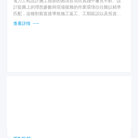
電力工程設計施工脫節的困境在項目實踐中屢見不鮮。設
計藍圖上的理想參數與現場復雜的作業環境往往難以精準
匹配，這種割裂直接導致施工返工、工期延誤以及投資追
加。設計人員對現場安裝工藝的細微考量不足，施工方對
查看詳情
設計意圖的理解偏差，共同構成了項目推進的隱形障
礙。...