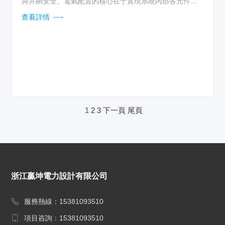
與并網安全。電氣配置的核心在于實現系統內部各元件的
協調匹配，確保從直流側到交流側的完整電氣路徑均處于
查看詳情
受控狀態。設計時需充分考慮光伏組件的串聯電壓、逆變
器的工作電壓范圍及最大功率點跟蹤特性，確保在光照變
化下系統始終運行在最佳工作點。同時必須嚴格核算短路
電流與設備額定容量，為后續的保護配置奠定基礎。...
1
2
3
下一頁
尾頁
浙江贏坤電力設計有限公司
服務熱線：15381093510
項目咨詢：15381093510