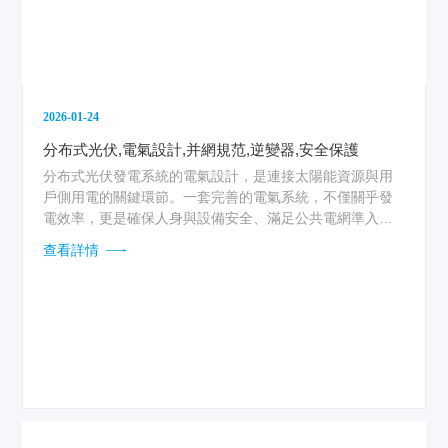
2026-01-24
分布式光伏,電氣設計,并網規范,逆變器,安全保護
分布式光伏發電系統的電氣設計，是連接太陽能資源與用
戶側用電的關鍵環節。一套完善的電氣系統，不僅關乎發
電效率，更是確保人身與設備安全、滿足公共電網準入條
件的基礎。其核心在于通過精細化的設備選型與嚴謹的電
查看詳情
路拓撲，構建一個穩定、可靠且合規的微型電力網絡。...