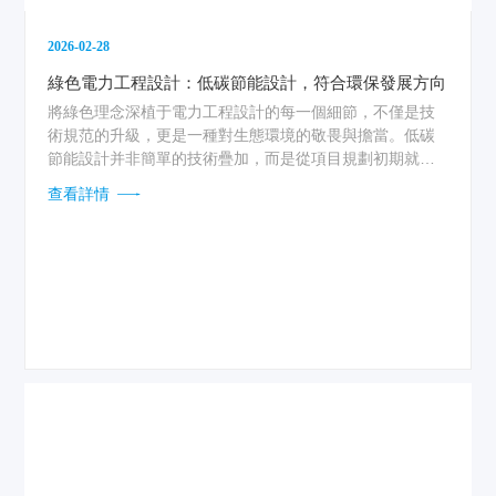
2026-02-28
綠色電力工程設計：低碳節能設計，符合環保發展方向
將綠色理念深植于電力工程設計的每一個細節，不僅是技
術規范的升級，更是一種對生態環境的敬畏與擔當。低碳
節能設計并非簡單的技術疊加，而是從項目規劃初期就必
須確立的底層邏輯，它要求工程師們像雕琢藝術品一樣，
查看詳情
精準權衡能源開發與生態保護的微妙平衡。...