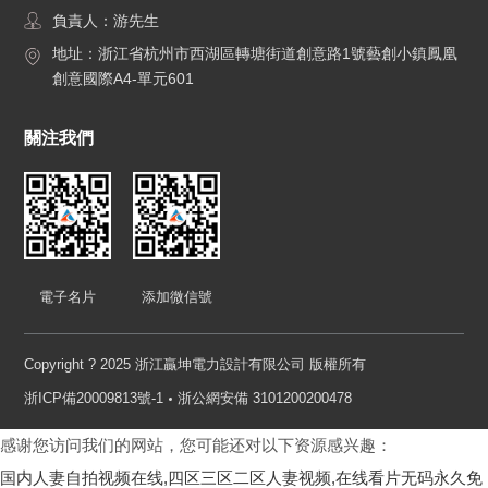
負責人：游先生
地址：浙江省杭州市西湖區轉塘街道創意路1號藝創小鎮鳳凰
創意國際A4-單元601
關注我們
電子名片
添加微信號
Copyright ? 2025 浙江贏坤電力設計有限公司 版權所有
浙ICP備20009813號-1
浙公網安備 3101200200478
感谢您访问我们的网站，您可能还对以下资源感兴趣：
国内人妻自拍视频在线,四区三区二区人妻视频,在线看片无码永久免