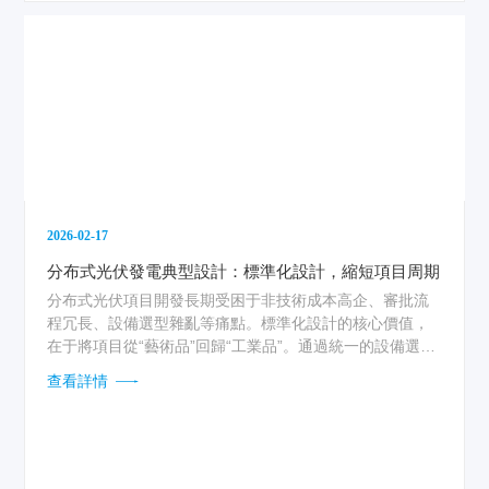
2026-02-17
分布式光伏發電典型設計：標準化設計，縮短項目周期
分布式光伏項目開發長期受困于非技術成本高企、審批流
程冗長、設備選型雜亂等痛點。標準化設計的核心價值，
在于將項目從“藝術品”回歸“工業品”。通過統一的設備選
型、模塊化的電氣方案、標準化的結構荷載計算，每一個
查看詳情
項目都成為可復制的標準單元。這不僅大幅降低了前期勘
測與設計環節的復雜度和時間成本，更從源頭上規避了因
設計不當引發的安全與性能風險。...