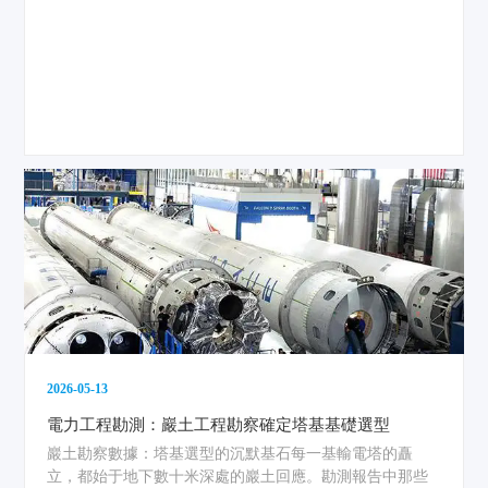
2026-05-13
電力工程勘測：巖土工程勘察確定塔基基礎選型
巖土勘察數據：塔基選型的沉默基石每一基輸電塔的矗
立，都始于地下數十米深處的巖土回應。勘測報告中那些