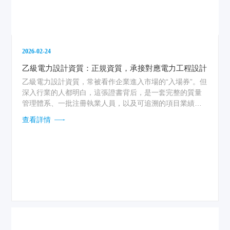
2026-02-24
乙級電力設計資質：正規資質，承接對應電力工程設計
乙級電力設計資質，常被看作企業進入市場的“入場券”。但
深入行業的人都明白，這張證書背后，是一套完整的質量
管理體系、一批注冊執業人員，以及可追溯的項目業績。
它意味著企業具備了獨立承接相應電壓等級電力工程設計
查看詳情
的法定資格，能夠在110千伏及以下變電站、送電線路或新
能源項目中，用圖紙為現實世界的電力建設定下基調。對
于業主而言，選擇一家具備乙級資質的設計單位，等于為
項目購買了一份專業擔保——設計深度、計算準確性、圖
紙合規性，都有了明確的底線。...