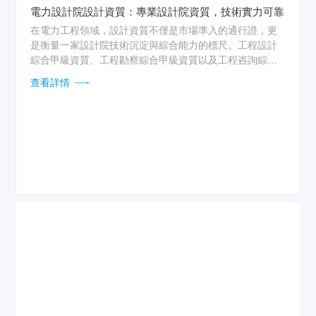
電力設計院設計資質：專業設計院資質，技術實力可靠
在電力工程領域，設計資質不僅是市場準入的通行證，更
是衡量一家設計院技術沉淀與綜合能力的標尺。工程設計
綜合甲級資質、工程勘察綜合甲級資質以及工程咨詢綜合
甲級資信，構成了行業內頂尖設計院的“黃金標準”。能夠同
查看詳情
時擁有這三項國家最高等級資質的企業，意味著其業務范
圍可以覆蓋電力、核工業、建筑、市政、水利等全部21個
行業，具備為工程項目提供從規劃、勘測、設計到總承包
的全生命周期服務能力。這種資質厚度并非一蹴而就，它
是數十年工程實踐經驗與專業技術積累的集中體現，是設
計院在行業內立身的根本。...