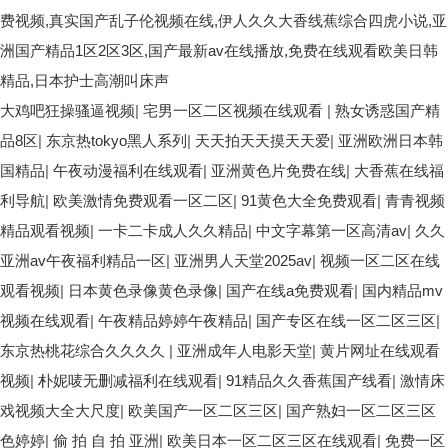
费视频,真实国产乱子伦视频在线,伊人久久大香线蕉综合四虎小说,亚
洲国产精品1区2区3区,国产最新av在线播放,免费在线观看欧美日韩
精品,日本护士高潮叫床声
大鸡吧狂操骚逼视频
|
宅男一区二区视频在线观看
|
熟女诱惑国产精
品8区
|
东京热tokyo黑人系列
|
天天拍天天摸天天爱
|
亚洲欧洲日本韩
国精品
|
午夜动漫福利在线观看
|
亚洲黄色片免费在线
|
大香蕉在线福
利导航
|
欧美激情免费观看一区二区
|
91黄色大全免费观看
|
青青视频
精品观看视频
|
一卡二卡成人久久精品
|
中文字幕第一区高清av
|
久久
亚洲av午夜福利精品一区
|
亚洲男人天堂2025av
|
视频一区二区在线
观看视频
|
日本黄色录像黄色录像
|
国产在线a免费观看
|
国内精品mv
视频在线观看
|
午夜精品婷婷午夜精品
|
国产专区在线一区二区三区
|
东京热桃花综合久久久久
|
亚洲成年人电影天堂
|
黄片网址在线观看
视频
|
朴妮唛无删减福利在线观看
|
91精品久久香蕉国产线看
|
激情床
戏视频大全大尺度
|
欧美国产一区二区三区
|
国产熟妇一区二区三区
色婷婷
|
偷 拍 自 拍 亚洲
|
欧美日本一区二区三区在线观看
|
免费一区