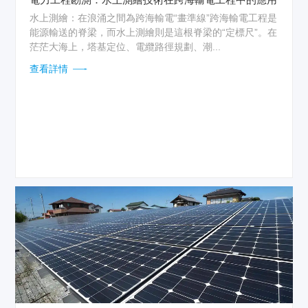
水上測繪：在浪涌之間為跨海輸電“畫準線”跨海輸電工程是
能源輸送的脊梁，而水上測繪則是這根脊梁的“定標尺”。在
茫茫大海上，塔基定位、電纜路徑規劃、潮...
查看詳情