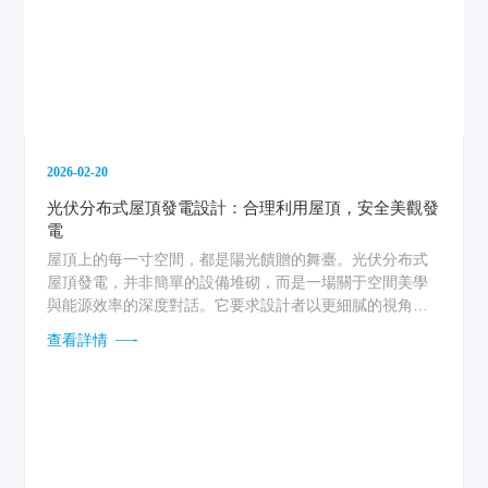
2026-02-20
光伏分布式屋頂發電設計：合理利用屋頂，安全美觀發
電
屋頂上的每一寸空間，都是陽光饋贈的舞臺。光伏分布式
屋頂發電，并非簡單的設備堆砌，而是一場關于空間美學
與能源效率的深度對話。它要求設計者以更細膩的視角，
將冰冷的組件轉化為有溫度的建筑語言，讓清潔電力的生
查看詳情
產，悄然融入日常生活的肌理。...