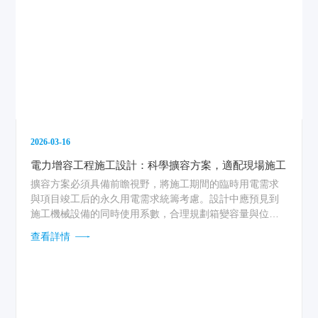
2026-03-16
電力增容工程施工設計：科學擴容方案，適配現場施工
擴容方案必須具備前瞻視野，將施工期間的臨時用電需求
與項目竣工后的永久用電需求統籌考慮。設計中應預見到
施工機械設備的同時使用系數，合理規劃箱變容量與位
置，確保施工動力充沛。更重要的是，要為未來五到十年
查看詳情
的負荷增長留有余地。這種“一次建設，分期投用”的思路，
體現在開關站預留位、電纜通道的管孔預留等細節上，既
滿足了當下的施工推進，又避免了未來“開膛破路”式的重復
投資。...