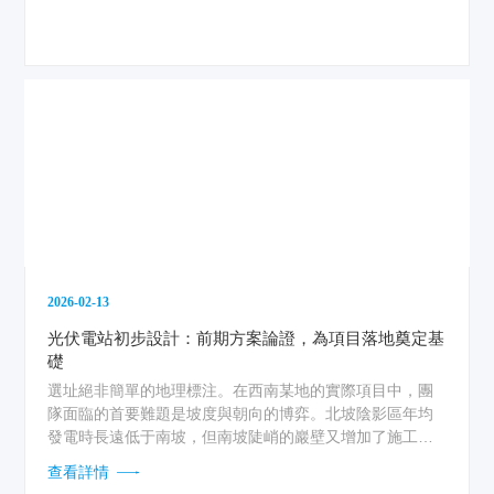
2026-02-13
光伏電站初步設計：前期方案論證，為項目落地奠定基
礎
選址絕非簡單的地理標注。在西南某地的實際項目中，團
隊面臨的首要難題是坡度與朝向的博弈。北坡陰影區年均
發電時長遠低于南坡，但南坡陡峭的巖壁又增加了施工難
度與水土流失風險。最終通過無人機載激光雷達掃描，生
查看詳情
成高精度三維數字地表模型，將光伏陣列精確布置在25度