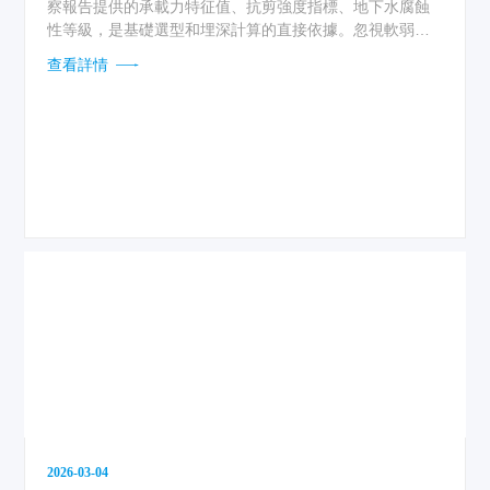
察報告提供的承載力特征值、抗剪強度指標、地下水腐蝕
性等級，是基礎選型和埋深計算的直接依據。忽視軟弱下
臥層或漏判滑坡堆積體，再精心的結構設計也會因地基失
查看詳情
穩而失效。勘察階段必須探明隱伏巖溶、采空區、斷裂破
碎帶等不良地質現象，用原位測試與室內試驗數據支撐設
計參數。只有地基條件摸透了，基礎設計才有了可靠的著
力點。...
2026-03-04