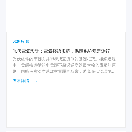
2026-03-19
光伏電氣設計：電氣接線規范，保障系統穩定運行
光伏組件的串聯與并聯構成直流側的基礎框架。接線過程
中，需嚴格遵循組串電壓不超過逆變器最大輸入電壓的原
則，同時考慮溫度系數對電壓的影響，避免在低溫環境下
出現過壓風險。直流電纜的選擇應具備耐候、耐紫外線和
查看詳情
良好的絕緣性能，通常采用雙絕緣雙護套光伏專用電纜。
連接器（如MC4）的壓接必須使用專用工具，確保芯線壓
接牢固、密封圈到位，防止因接觸電阻過大導致發熱或引
發火災。同一組串內組件的朝向和型號應保持一致，以減
少失配損失。直流匯流箱內應配置直流防雷模塊和熔斷
器，分級保護邏輯清晰，確保故障時能快速隔離，不影響
系統其他部分的正常運行。...